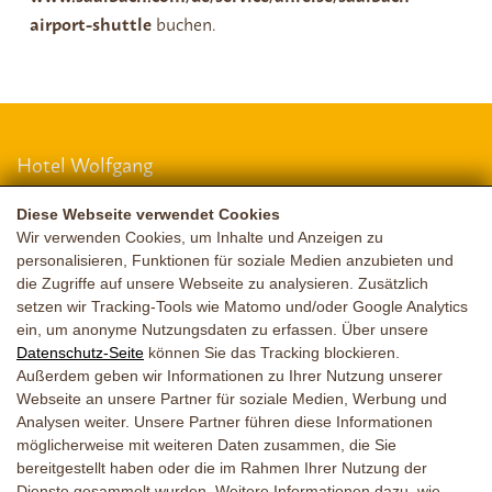
airport-shuttle
buchen.
Hotel Wolfgang
Erlenweg 235
Diese Webseite verwendet Cookies
5754 Hinterglemm
Wir verwenden Cookies, um Inhalte und Anzeigen zu
personalisieren, Funktionen für soziale Medien anzubieten und
die Zugriffe auf unsere Webseite zu analysieren. Zusätzlich
setzen wir Tracking-Tools wie Matomo und/oder Google Analytics
LAGE & ANREISE
ein, um anonyme Nutzungsdaten zu erfassen. Über unsere
Datenschutz-Seite
können Sie das Tracking blockieren.
+43 6541 6587
|
+43 664 3320711
Außerdem geben wir Informationen zu Ihrer Nutzung unserer
Webseite an unsere Partner für soziale Medien, Werbung und
guggi@saalbach.net
Analysen weiter. Unsere Partner führen diese Informationen
möglicherweise mit weiteren Daten zusammen, die Sie
Impressum
Datenschutz
Barrierefreiheit
bereitgestellt haben oder die im Rahmen Ihrer Nutzung der
Dienste gesammelt wurden. Weitere Informationen dazu, wie